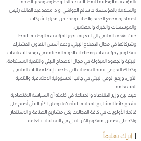
بالمؤسسة الوطنية للنفط السيد خالد أبوخطوة، ومدير الصحة
والسلامة بالمؤسسة د. سالم الجواشي، و د. محمد عبد المالك رئيس
لجنة ادارة مجمع الحديد والصلب وعدد من مدراء الشركات
والموسسات والخبراء والمهتمين.
حيث يهدف الملتقي الي التعريف بدور المؤسسة الوطنية للنفط
وشركاتها في مجال الإصلاح البيئي، ودعم أسس التعاون المشترك
بينها وبين مؤسسات وقطاعات الدولة المختلفة في توحيد السياسات
البيئية والجهود المبذولة في مجال الإصحاح البيئي والتنمية المستدامة،
وكذلك البدء في تنفيذ التوصيات التي خلصت إليها فعاليات الملتقى
الأول، ورفع الوعي البيئي في جانب المسؤولية الاجتماعية والتنمية
المستدامة.
حيث بين وزير الاقتصاد و الصناعة في كلمته أن السياسة الاقتصادية
تشجع دائمآ المشاريع المحابية للبيئة كما نوه ان الاثر البيئي أصبح على
قائمة الأولويات في كافة المجالات بكل مشاريع الصناعة و الاستثمار
واكد علي تضمين مفهوم الاثر البيئي في السياسات العامة
اترك تعليقاً