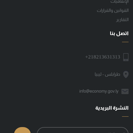
الإتفاقيات
القوانين والقرارات
التقارير
اتصل بنا
+218213631313
طرابلس - ليبيا
info@economy.gov.ly
النشرة البريدية