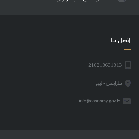
اتصل بنا
+218213631313
طرابلس - ليبيا
info@economy.gov.ly