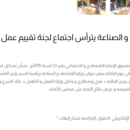
 و الصناعة يترأس اجتماع لجنة تقييم عمل
لاجتماعي رقم (2) لسنة 2019م ، بشأن تشكيل لجنة لوضع آلية التقييم لصندوق و شركاته التابعة،
اني يوم الثلاثاء بمقر ديوان وزارة الاقتصاد و الصناعة برئاسة السيد وزير ا
زير المالية د. فرج بومطاري و وكيل وزارة العمل و التاهيل د. خالد الشرع 
 لتقييمه و عرض نتائج اللجنة على مجلس الأمناء .
إلكتروني. الحقول الإلزامية مشار إليها بـ
*