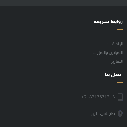
روابط سريعة
الإتفاقيات
القوانين والقرارات
التقارير
اتصل بنا
+218213631313
طرابلس - ليبيا