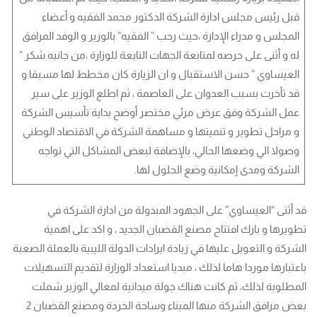
قبل رئيس مجلس ادارة الشركة الدكتور محمد الفقيه و أعضاء
المجلس و مدراء الإدارة ،حيث رحب ” الفقيه” بالوزير و الوفد المرافق
له و أثنى على حرصه لمتابعة الجهات التابعة للوزارة ،من جانبه شكر ”
العيساوي ” حسن الاستقبال و ان الزيارة كان مخطط لها مسبقا و
قد تأخرت بسبب العدوان على العاصمة ، ثم اطلع الوزير على سير
عمل الشركة وفق عرض مرئي مختصر أوضح بداية تأسيس الشركة
و مراحل تطوير و تنميتها و مساهمة الشركة في الاقتصاد الوطني
وصولا الي وضعها الحالي، بالإضافة لبعض المشاكل التي تواجه
الشركة ومدى إمكانية وضع الحلول لها.
قد أثنى “العيساوي” على الجهود المبذولة من ادارة الشركة في
تطويرها و بارك افتتاح مصنع القضبان الجديد ، و اكد على اهمية
الشركة و التعويل عليها في زيادة ايرادات الدولة الليبية بالعملة الصعبة
باعتبارها موردا هاما لذلك ، مبديا استعداد الوزارة لتقديم التسهيلات
المطلوبة لذلك، ثم كانت هناك جولة ميدانية لمعالي الوزير شملت
بعض مرافق الشركة منها الميناء وساحة الخردة ومصنع القضبان 2