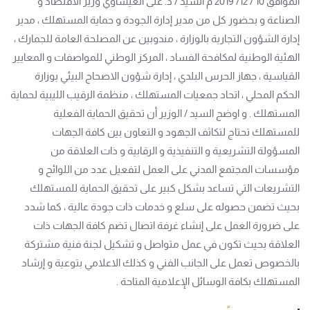
الموافق 10 / 12/ 2019 م السيد / د. على العيساوي وزير الاقتصاد و
الصناعة و بحضور كل من مدير إدارة الجودة و حماية المستهلك ، مدير
إدارة الشؤون التجارية بالوزارة ، مندوبين عن المصلحة العامة للجمارك ،
الهئية الوطنية لمكافحة الفساد ، المركز الوطني للمواصفات و المعايير
القياسية ، جهاز الحرس البلدي ، إدارة شؤون الاصحاح البيئي بوزارة
الحكم المحلي ، اتحاد جمعيات المستهلك ، منظمة الرقيب الليبية لحماية
المستهلك . و اوضح السيد / الوزير أن تحقيق الحماية الفعلية
للمستهلك تحتاج لتكاثف الجهود و التعاون بين كافة الجهات
المسؤولة التشريعية و التنفيذية و الرقابية و ذات العلاقة من
مؤسسات المجتمع المدني على العمل لتفعيل عدد من اللوائح و
التشريعات التي تساعد بشكل كبير على تحقيق الحماية للمستهلك
بحيث تضمن حصوله على سلع و خدمات ذات جودة عالية ، كما شدد
على ضرورة العمل على إنشاء غرفة اتصال تضم كافة الجهات ذات
العلاقة بحيث تكون في عمل متواصل و تشكيل لجنة فنية مشتركة
بالخصوص تعمل على الجانب الفني و كذلك الاعلامي بتوعية و إرشاد
المستهلك بكافة الوسائل الإعلامية المتاحة .