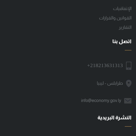
الإتفاقيات
القوانين والقرارات
التقارير
اتصل بنا
+218213631313
طرابلس - ليبيا
info@economy.gov.ly
النشرة البريدية