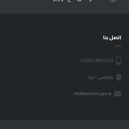
اتصل بنا
+218213631313
طرابلس - ليبيا
info@economy.gov.ly