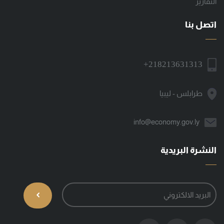
التقارير
اتصل بنا
+218213631313
طرابلس - ليبيا
info@economy.gov.ly
النشرة البريدية