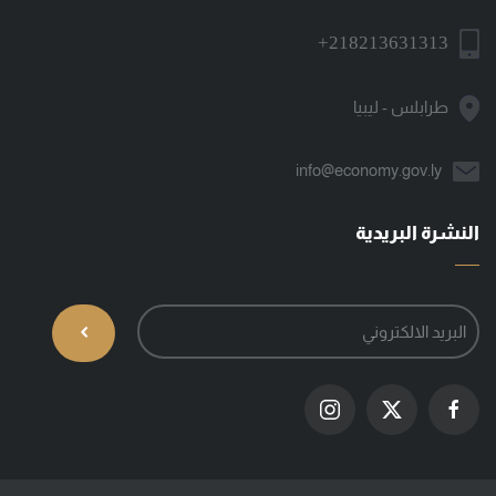
+218213631313
طرابلس - ليبيا
info@economy.gov.ly
النشرة البريدية