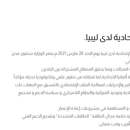
دية لدى ليبيا.
إلتقى وزير الإقتصاد والتجارة بحكومة الوحدة الوطنية السيد / محمد الحويج مع سفير جمهورية ألمانيا الإتحادية لدى ليبيا يوم الاحد 28 مارس 2021 م بمقر الوزارة بحضور مدير
ني.
 المجالات وبما يحقق المصالح المشتركة بين البلدين.
ألمانيا الاتحادية لما تمتلكه من تطور علمي وتكنولوجيا حديثة مؤكداً
تدابير والإجراءات لمعالجة الملف الإقتصادي بالتنسيق مع الجهات ذات
ة وتوحيد الميزانية والنظام اللامركزي و سياسة الدعم و تشجيع
ية و المساهمة في مشروعات إعادة الإعمار.
وية خاصة مجال الطاقة ” الطاقات المتجددة” وتقديم الدعم الفني
ا بأقرب وقت ممكن.