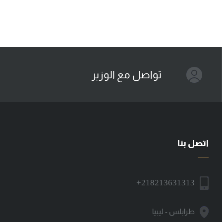
تواصل مع الوزير
اتصل بنا
+218213631313
طرابلس - ليبيا