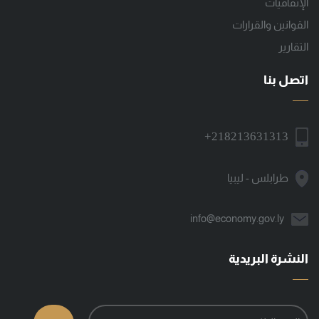
الإتفاقيات
القوانين والقرارات
التقارير
اتصل بنا
+218213631313
طرابلس - ليبيا
info@economy.gov.ly
النشرة البريدية