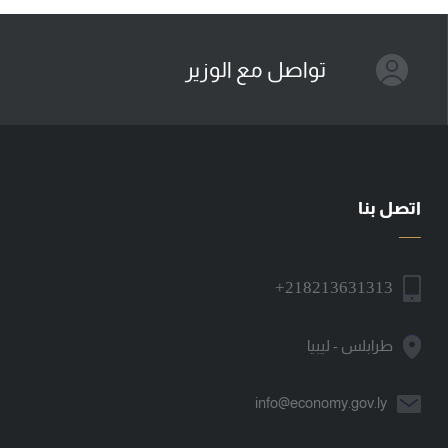
تواصل مع الوزير
اتصل بنا
+218213631313
طرابلس - ليبيا
info@economy.gov.ly