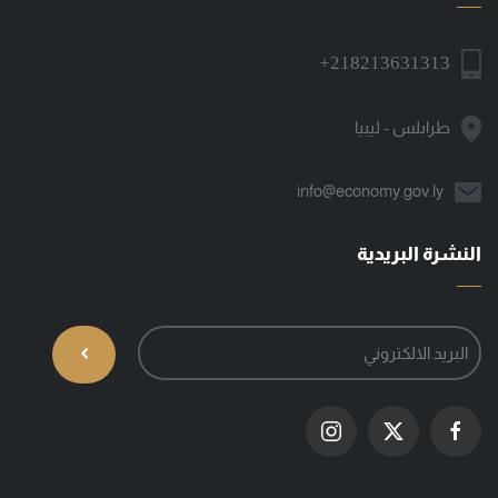
+218213631313
طرابلس - ليبيا
info@economy.gov.ly
النشرة البريدية