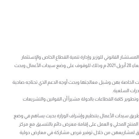
لمستشار القانوني للوزير وإدارة تنمية القطاع الخاص والإستثمار
بالوزارة ونائبة رئيسة وحدة دعم وتمكين المرأة برئاسة مجلس الوزراء لحُكومة الوحدة الوطنية يوم الأربعاء 28 أبريل 2021 م وذلك للوقوف على وضع سيدات الأعمال وبحث
 الخاصة بهن وسُبل معالجتها وبحث أوجه الدعم الذي تحتاجه صاحبة
رات السلعية.
تطوير كافة القطاعات بالدولة مشيراً أن القوانين والتشريعات
عن طريق سيدات الأعمال بتنظيم وإشراف الوزارة بحيث يساهم في وضع
لمنتج المحلي و العمل على إقامة معرض دائم بالتنسيق مع مركز
تسويق لمشاريعهن من خلال توفير فرص مشاركة في معارض دولية