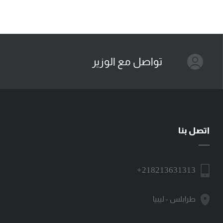
تواصل مع الوزير
اتصل بنا
+218213631313
طرابلس - ليبيا