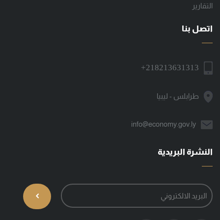
التقارير
اتصل بنا
+218213631313
طرابلس - ليبيا
info@economy.gov.ly
النشرة البريدية