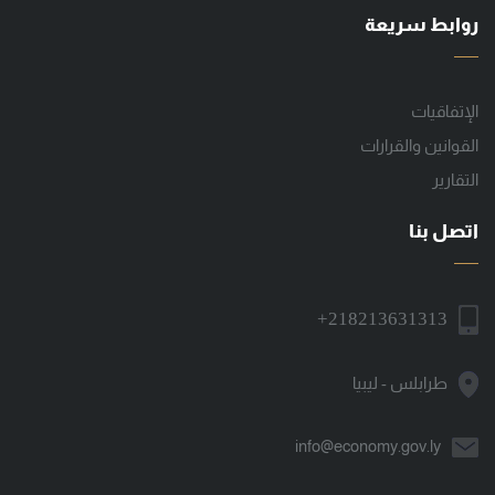
روابط سريعة
الإتفاقيات
القوانين والقرارات
التقارير
اتصل بنا
+218213631313
طرابلس - ليبيا
info@economy.gov.ly