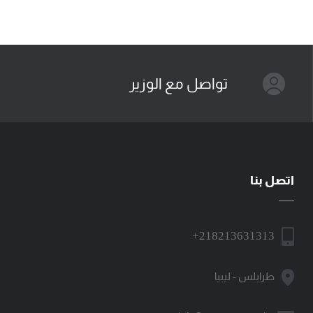
تواصل مع الوزير
اتصل بنا
+218213631313
طرابلس - ليبيا