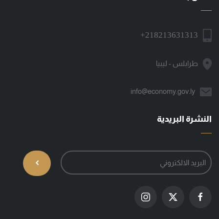
+218213631313
طرابلس - ليبيا
info@economy.gov.ly
النشرة البريدية