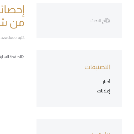
إحصائي
من شهر (1) حتى نهاية ش
كتبه
azadeco
و
الصفحة السابق
التصنيفات
أخبار
إعلانات