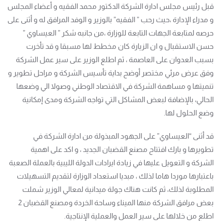
قبل رئيس مجلس ادارة الشركة الدكتور محمد الفقيه و أعضاء المجلس
و مدراء الإدارة ،حيث رحب ” الفقيه” بالوزير و الوفد المرافق له و أثنى على
حرصه لمتابعة الجهات التابعة للوزارة ،من جانبه شكر ” العيساوي ”
حسن الاستقبال و ان الزيارة كان مخطط لها مسبقا و قد تأخرت
بسبب العدوان على العاصمة ، ثم اطلع الوزير على سير عمل الشركة
وفق عرض مرئي مختصر أوضح بداية تأسيس الشركة و مراحل تطوير و
تنميتها و مساهمة الشركة في الاقتصاد الوطني وصولا الي وضعها
الحالي، بالإضافة لبعض المشاكل التي تواجه الشركة ومدى إمكانية
وضع الحلول لها.
قد أثنى “العيساوي” على الجهود المبذولة من ادارة الشركة في
تطويرها و بارك افتتاح مصنع القضبان الجديد ، و اكد على اهمية
الشركة و التعويل عليها في زيادة ايرادات الدولة الليبية بالعملة الصعبة
باعتبارها موردا هاما لذلك ، مبديا استعداد الوزارة لتقديم التسهيلات
المطلوبة لذلك، ثم كانت هناك جولة ميدانية لمعالي الوزير شملت
بعض مرافق الشركة منها الميناء وساحة الخردة ومصنع القضبان 2
اطلع من خلالها على سير العمل والعملية الإنتاجية.