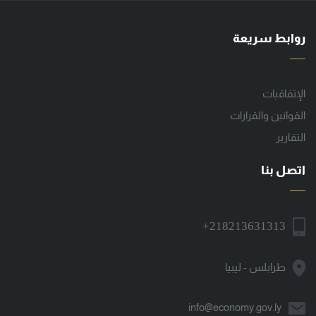
روابط سريعة
الإتفاقيات
القوانين والقرارات
التقارير
اتصل بنا
+218213631313
طرابلس - ليبيا
info@economy.gov.ly