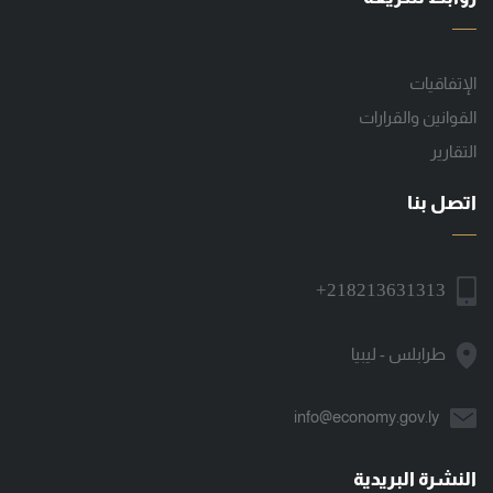
الإتفاقيات
القوانين والقرارات
التقارير
اتصل بنا
+218213631313
طرابلس - ليبيا
info@economy.gov.ly
النشرة البريدية